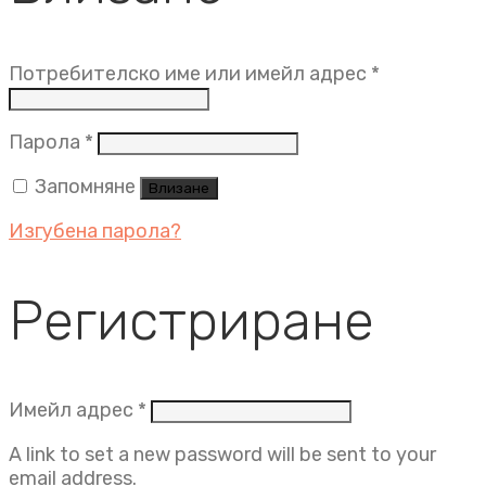
Задължит
Потребителско име или имейл адрес
*
Задължително
Парола
*
Запомняне
Влизане
Изгубена парола?
Регистриране
Задължително
Имейл адрес
*
A link to set a new password will be sent to your
email address.