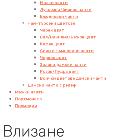
Малки чанти
Луксозни/бизнес чанти
Ежедневни чанти
Най-търсени цветове
Черен цвят
Бял/Ванилия/Бежов цвят
Кафяв цвят
Сини и тъмносини чанти
Червен цвят
Зелени дамски чанти
Розов/Пудра цвят
Всички цветове дамски чанти
Дамски чанти с релеф
Мъжки чанти
Портмонета
Промоции
Влизане