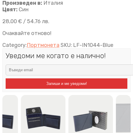
Произведен в:
Италия
Цвят:
Син
28,00
€
/ 54.76 лв.
Очаквайте отново!
Category:
Портмонета
SKU:
LF-IN1044-Blue
Уведоми ме когато е налично!
Запиши и ме уведоми!