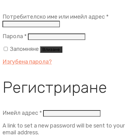
Задължит
Потребителско име или имейл адрес
*
Задължително
Парола
*
Запомняне
Влизане
Изгубена парола?
Регистриране
Задължително
Имейл адрес
*
A link to set a new password will be sent to your
email address.