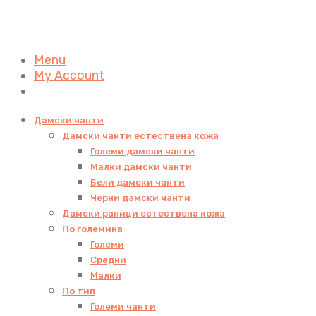
Menu
My Account
Дамски чанти
Дамски чанти естествена кожа
Големи дамски чанти
Малки дамски чанти
Бели дамски чанти
Черни дамски чанти
Дамски раници естествена кожа
По големина
Големи
Средни
Малки
По тип
Големи чанти