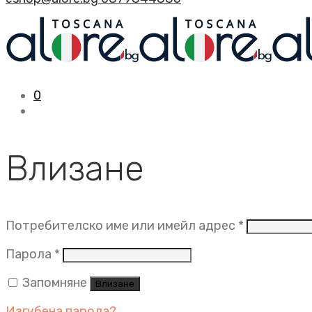
0
Влизане
Задължит
Потребителско име или имейл адрес
*
Задължително
Парола
*
Запомняне
Влизане
Изгубена парола?