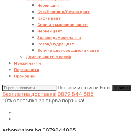
Черен цвят
Бял/Ванилия/Бежов цвят
Кафяв цвят
Сини и тъмносини чанти
Червен цвят
Зелени дамски чанти
Розов/Пудра цвят
Всички цветове дамски чанти
Дамски чанти с релеф
Мъжки чанти
Портмонета
Промоции
Потърси и натисни Enter
Безплатна доставка!
0879 844 885
10% отстъпка за първа поръчка!
eshop@alore.bg
0879844885