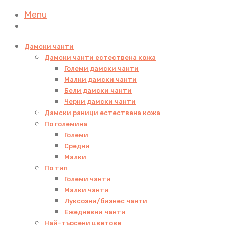
Menu
Дамски чанти
Дамски чанти естествена кожа
Големи дамски чанти
Малки дамски чанти
Бели дамски чанти
Черни дамски чанти
Дамски раници естествена кожа
По големина
Големи
Средни
Малки
По тип
Големи чанти
Малки чанти
Луксозни/бизнес чанти
Ежедневни чанти
Най-търсени цветове