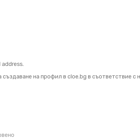
l address.
 създаване на профил в cloe.bg в съответствие с
рвено