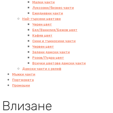
Малки чанти
Луксозни/бизнес чанти
Ежедневни чанти
Най-търсени цветове
Черен цвят
Бял/Ванилия/Бежов цвят
Кафяв цвят
Сини и тъмносини чанти
Червен цвят
Зелени дамски чанти
Розов/Пудра цвят
Всички цветове дамски чанти
Дамски чанти с релеф
Мъжки чанти
Портмонета
Промоции
Влизане