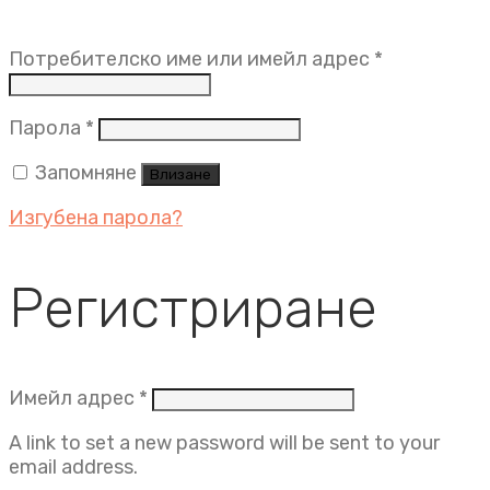
Задължит
Потребителско име или имейл адрес
*
Задължително
Парола
*
Запомняне
Влизане
Изгубена парола?
Регистриране
Задължително
Имейл адрес
*
A link to set a new password will be sent to your
email address.