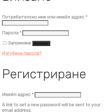
Задължит
Потребителско име или имейл адрес
*
Задължително
Парола
*
Запомняне
Влизане
Изгубена парола?
Регистриране
Задължително
Имейл адрес
*
A link to set a new password will be sent to your
email address.