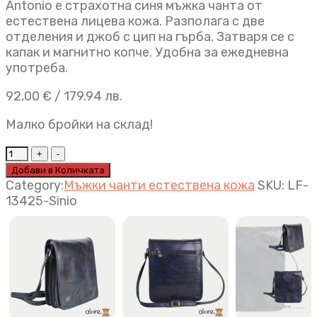
Antonio е страхотна синя мъжка чанта от
естествена лицева кожа. Разполага с две
отделения и джоб с цип на гърба. Затваря се с
капак и магнитно копче. Удобна за ежедневна
употреба.
92,00
€
/ 179.94 лв.
Малко бройки на склад!
Мъжка
чанта
Добави в Количката
Antonio
Category:
Мъжки чанти естествена кожа
SKU:
LF-
синьо
13425-Sinio
quantity