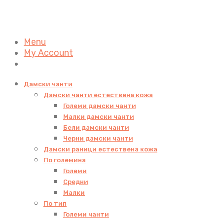
Menu
My Account
Дамски чанти
Дамски чанти естествена кожа
Големи дамски чанти
Малки дамски чанти
Бели дамски чанти
Черни дамски чанти
Дамски раници естествена кожа
По големина
Големи
Средни
Малки
По тип
Големи чанти