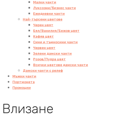
Малки чанти
Луксозни/бизнес чанти
Ежедневни чанти
Най-търсени цветове
Черен цвят
Бял/Ванилия/Бежов цвят
Кафяв цвят
Сини и тъмносини чанти
Червен цвят
Зелени дамски чанти
Розов/Пудра цвят
Всички цветове дамски чанти
Дамски чанти с релеф
Мъжки чанти
Портмонета
Промоции
Влизане