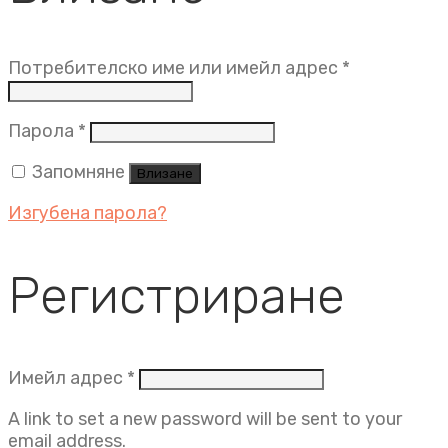
Задължит
Потребителско име или имейл адрес
*
Задължително
Парола
*
Запомняне
Влизане
Изгубена парола?
Регистриране
Задължително
Имейл адрес
*
A link to set a new password will be sent to your
email address.