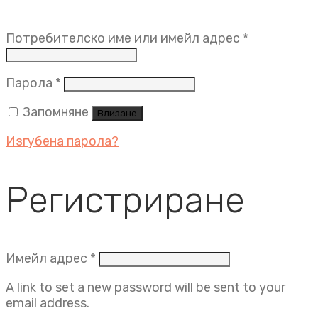
Задължит
Потребителско име или имейл адрес
*
Задължително
Парола
*
Запомняне
Влизане
Изгубена парола?
Регистриране
Задължително
Имейл адрес
*
A link to set a new password will be sent to your
email address.