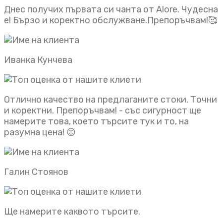
Днес получих първата си чанта от Alore. Чудесна
е! Бързо и коректно обслужване.Препоръчвам!🥰
Иванка Кунчева
Отлично качество на предлаганите стоки. Точни
и коректни. Препоръчвам! - със сигурност ще
намерите това, което търсите тук и то, на
разумна цена! 😊
Галин Стоянов
Ще намерите каквото търсите.