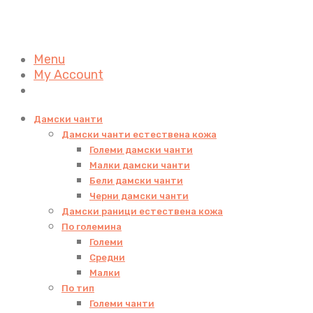
Menu
My Account
Дамски чанти
Дамски чанти естествена кожа
Големи дамски чанти
Малки дамски чанти
Бели дамски чанти
Черни дамски чанти
Дамски раници естествена кожа
По големина
Големи
Средни
Малки
По тип
Големи чанти