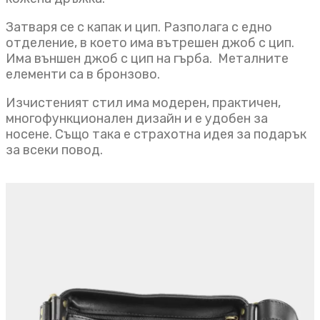
Затваря се с капак и цип. Разполага с едно
отделение, в което има вътрешен джоб с цип.
Има външен джоб с цип на гърба. Металните
елементи са в бронзово.
Изчистеният стил има модерен, практичен,
многофункционален дизайн и е удобен за
носене. Също така е страхотна идея за подарък
за всеки повод.