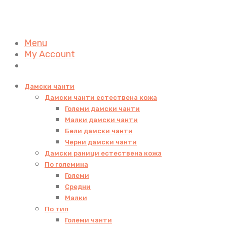
Menu
My Account
Дамски чанти
Дамски чанти естествена кожа
Големи дамски чанти
Малки дамски чанти
Бели дамски чанти
Черни дамски чанти
Дамски раници естествена кожа
По големина
Големи
Средни
Малки
По тип
Големи чанти