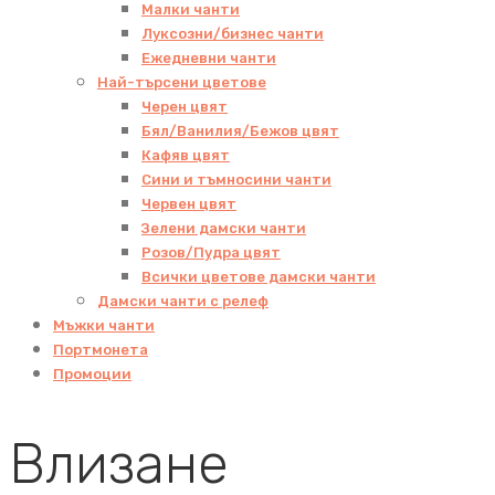
Малки чанти
Луксозни/бизнес чанти
Ежедневни чанти
Най-търсени цветове
Черен цвят
Бял/Ванилия/Бежов цвят
Кафяв цвят
Сини и тъмносини чанти
Червен цвят
Зелени дамски чанти
Розов/Пудра цвят
Всички цветове дамски чанти
Дамски чанти с релеф
Мъжки чанти
Портмонета
Промоции
Влизане