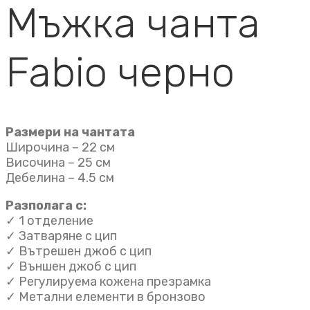
Мъжка чанта
Fabio черно
Размери на чантата
Широчина – 22 см
Височина – 25 см
Дебелина – 4.5 см
Разполага с:
✓ 1 отделение
✓ Затваряне с цип
✓ Вътрешен джоб с цип
✓ Външен джоб с цип
✓ Регулируема кожена презрамка
✓ Метални елементи в бронзово