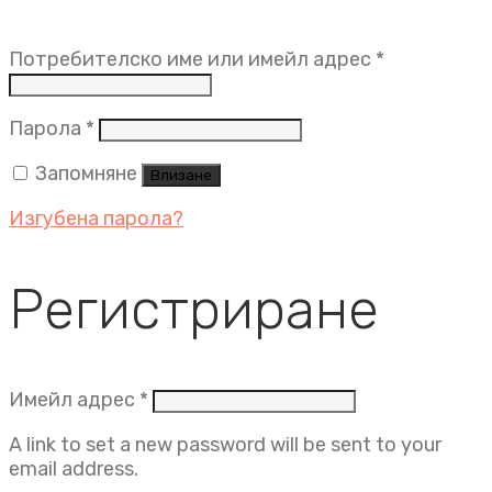
Задължит
Потребителско име или имейл адрес
*
Задължително
Парола
*
Запомняне
Влизане
Изгубена парола?
Регистриране
Задължително
Имейл адрес
*
A link to set a new password will be sent to your
email address.