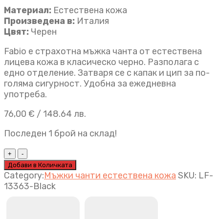
Материал:
Естествена кожа
Произведена в:
Италия
Цвят:
Черен
Fabio е страхотна мъжка чанта от естествена
лицева кожа в класическо черно. Разполага с
едно отделение. Затваря се с капак и цип за по-
голяма сигурност. Удобна за ежедневна
употреба.
76,00
€
/ 148.64 лв.
Последен 1 брой на склад!
Мъжка
чанта
Добави в Количката
Fabio
Category:
Мъжки чанти естествена кожа
SKU:
LF-
черно
13363-Black
quantity