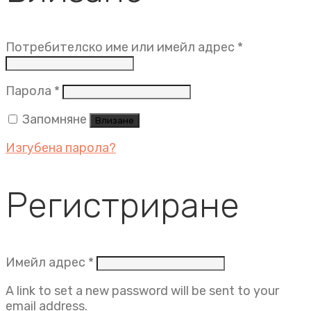
Задължит
Потребителско име или имейл адрес
*
Задължително
Парола
*
Запомняне
Влизане
Изгубена парола?
Регистриране
Задължително
Имейл адрес
*
A link to set a new password will be sent to your
email address.