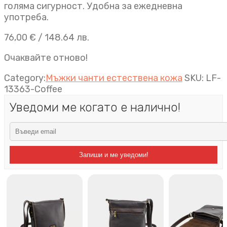
голяма сигурност. Удобна за ежедневна
употреба.
76,00
€
/ 148.64 лв.
Очаквайте отново!
Category:
Мъжки чанти естествена кожа
SKU:
LF-
13363-Coffee
Уведоми ме когато е налично!
Запиши и ме уведоми!