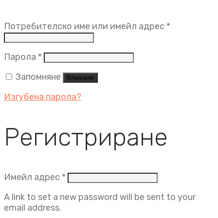
Задължит
Потребителско име или имейл адрес
*
Задължително
Парола
*
Запомняне
Влизане
Изгубена парола?
Регистриране
Задължително
Имейл адрес
*
A link to set a new password will be sent to your
email address.