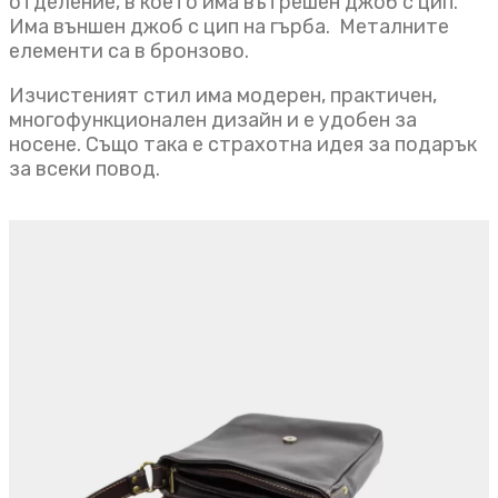
отделение, в което има вътрешен джоб с цип.
Има външен джоб с цип на гърба. Металните
елементи са в бронзово.
Изчистеният стил има модерен, практичен,
многофункционален дизайн и е удобен за
носене. Също така е страхотна идея за подарък
за всеки повод.