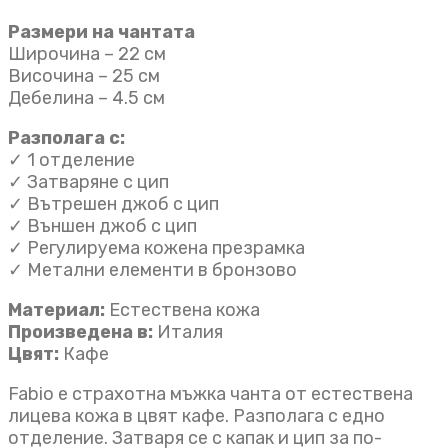
Размери на чантата
Широчина – 22 см
Височина – 25 см
Дебелина – 4.5 см
Разполага с:
✓ 1 отделение
✓ Затваряне с цип
✓ Вътрешен джоб с цип
✓ Външен джоб с цип
✓ Регулируема кожена презрамка
✓ Метални елементи в бронзово
Материал:
Естествена кожа
Произведена в:
Италия
Цвят:
Кафе
Fabio е страхотна мъжка чанта от естествена
лицева кожа в цвят кафе. Разполага с едно
отделение. Затваря се с капак и цип за по-