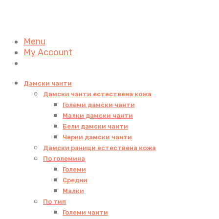
Menu
My Account
Дамски чанти
Дамски чанти естествена кожа
Големи дамски чанти
Малки дамски чанти
Бели дамски чанти
Черни дамски чанти
Дамски раници естествена кожа
По големина
Големи
Средни
Малки
По тип
Големи чанти