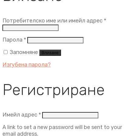
Задължит
Потребителско име или имейл адрес
*
Задължително
Парола
*
Запомняне
Влизане
Изгубена парола?
Регистриране
Задължително
Имейл адрес
*
A link to set a new password will be sent to your
email address.