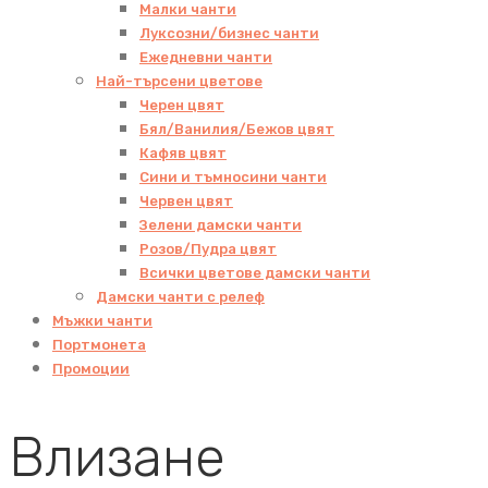
Малки чанти
Луксозни/бизнес чанти
Ежедневни чанти
Най-търсени цветове
Черен цвят
Бял/Ванилия/Бежов цвят
Кафяв цвят
Сини и тъмносини чанти
Червен цвят
Зелени дамски чанти
Розов/Пудра цвят
Всички цветове дамски чанти
Дамски чанти с релеф
Мъжки чанти
Портмонета
Промоции
Влизане