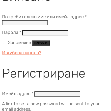
Задължит
Потребителско име или имейл адрес
*
Задължително
Парола
*
Запомняне
Влизане
Изгубена парола?
Регистриране
Задължително
Имейл адрес
*
A link to set a new password will be sent to your
email address.