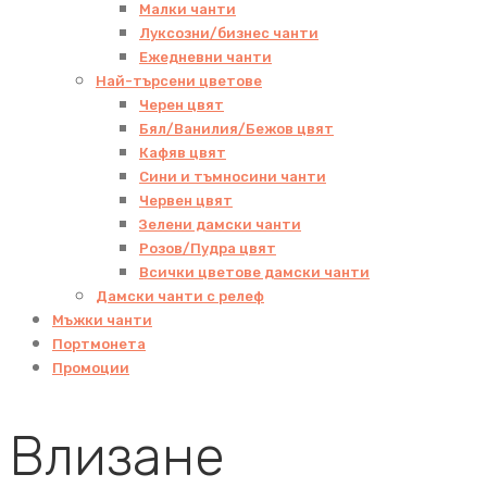
Малки чанти
Луксозни/бизнес чанти
Ежедневни чанти
Най-търсени цветове
Черен цвят
Бял/Ванилия/Бежов цвят
Кафяв цвят
Сини и тъмносини чанти
Червен цвят
Зелени дамски чанти
Розов/Пудра цвят
Всички цветове дамски чанти
Дамски чанти с релеф
Мъжки чанти
Портмонета
Промоции
Влизане