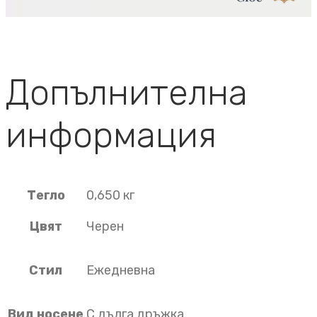
Допълнителна
информация
Тегло
0,650 кг
Цвят
Черен
Стил
Ежедневна
Вид носене
С дълга дръжка