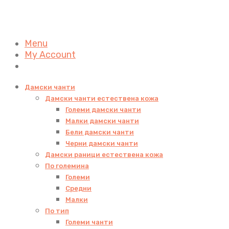
Menu
My Account
Дамски чанти
Дамски чанти естествена кожа
Големи дамски чанти
Малки дамски чанти
Бели дамски чанти
Черни дамски чанти
Дамски раници естествена кожа
По големина
Големи
Средни
Малки
По тип
Големи чанти