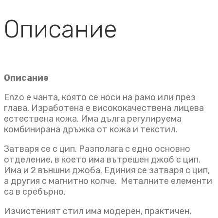
Описание
Описание
Enzo e чанта, която се носи на рамо или през
глава. Изработена е висококачествена лицева
естествена кожа. Има дълга регулируема
комбинирана дръжка от кожа и текстил.
Затваря се с цип. Разполага с едно основно
отделение, в което има вътрешен джоб с цип.
Има и 2 външни джоба. Единия се затваря с цип,
а другия с магнитно копче. Металните елементи
са в сребърно.
Изчистеният стил има модерен, практичен,