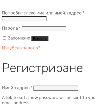
Задължит
Потребителско име или имейл адрес
*
Задължително
Парола
*
Запомняне
Влизане
Изгубена парола?
Регистриране
Задължително
Имейл адрес
*
A link to set a new password will be sent to your
email address.