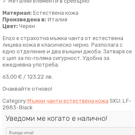
✓ Метални елементи в сребърно
Материал:
Естествена кожа
Произведена в:
Италия
Цвят:
Черен
Enzo е страхотна мъжка чанта от естествена
лицева кожа в класическо черно. Разполага с
едно отделение и два външни джоба. Затваря се
с цип за по-голяма сигурност. Удобна за
ежедневна употреба.
63,00
€
/ 123.22 лв.
Очаквайте отново!
Category:
Мъжки чанти естествена кожа
SKU:
LF-
2883-Black
Уведоми ме когато е налично!